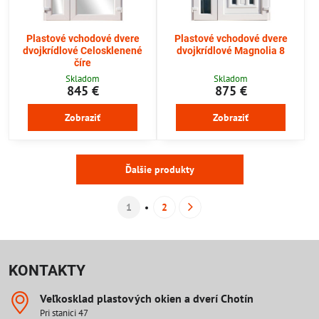
Plastové vchodové dvere
Plastové vchodové dvere
dvojkrídlové Celosklenené
dvojkrídlové Magnolia 8
číre
Skladom
Skladom
845 €
875 €
Zobraziť
Zobraziť
Ďalšie produkty
1
2
KONTAKTY
Veľkosklad plastových okien a dverí Chotín
Pri stanici 47