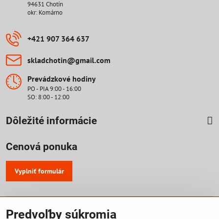
94631 Chotín
okr: Komárno
+421 907 364 637
skladchotin​@gmail​.com
Prevádzkové hodiny
PO - PIA 9:00 - 16:00
SO: 8:00 - 12:00
Dôležité informácie
Cenová ponuka
Vyplniť formulár
©
2026
Copyright
Predvoľby súkromia
Predvoľby súkromia
Zásady ochrany osobných údajov