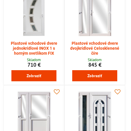
Plastové vchodové dvere
Plastové vchodové dvere
jednokrídlové INOX 1 s
dvojkrídlové Celosklenené
horným svetlíkom FIX
číre
Skladom
Skladom
710 €
845 €
Zobraziť
Zobraziť