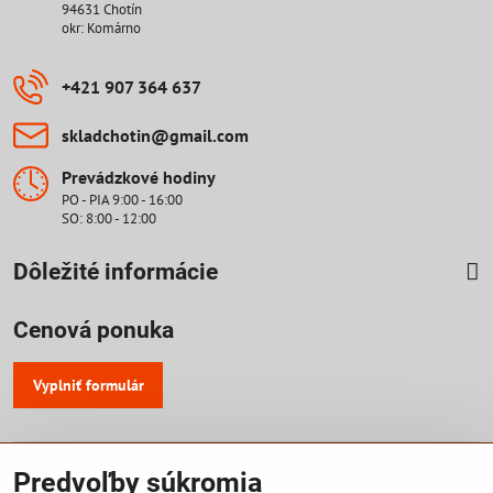
94631 Chotín
okr: Komárno
+421 907 364 637
skladchotin​@gmail​.com
Prevádzkové hodiny
PO - PIA 9:00 - 16:00
SO: 8:00 - 12:00
Dôležité informácie
Cenová ponuka
Vyplniť formulár
©
2026
Copyright
Predvoľby súkromia
Predvoľby súkromia
Zásady ochrany osobných údajov