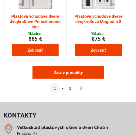
Plastové vchodové dvere
Plastové vchodové dvere
dvojkrídlové Polosklenené
dvojkrídlové Magnolia 8
číre
Skladom
Skladom
885 €
875 €
Zobraziť
Zobraziť
Ďalšie produkty
1
2
KONTAKTY
Veľkosklad plastových okien a dverí Chotín
Pri stanici 47