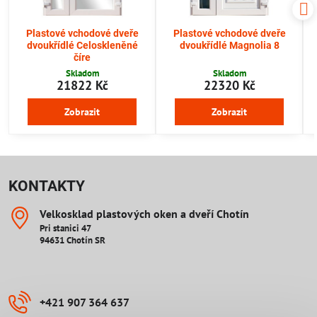
Plastové vchodové dveře
Plastové vchodové dveře
dvoukřídlé Celoskleněné
dvoukřídlé Magnolia 8
číre
Skladom
Skladom
21822 Kč
22320 Kč
Zobrazit
Zobrazit
KONTAKTY
Velkosklad plastových oken a dveří Chotín
Pri stanici 47
94631 Chotín SR
+421 907 364 637