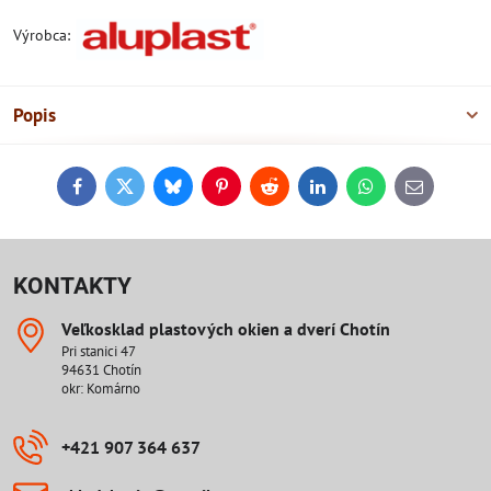
Výrobca:
Popis
Facebook
Twitter
Bluesky
Pinterest
Reddit
LinkedIn
WhatsApp
E-
mail
KONTAKTY
Veľkosklad plastových okien a dverí Chotín
Pri stanici 47
94631 Chotín
okr: Komárno
+421 907 364 637