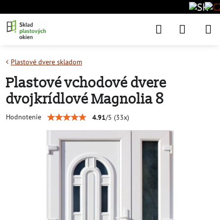
Plastové dvere skladom
Plastové vchodové dvere
dvojkrídlové Magnolia 8
Hodnotenie
4.91
/
5
(
33
x)