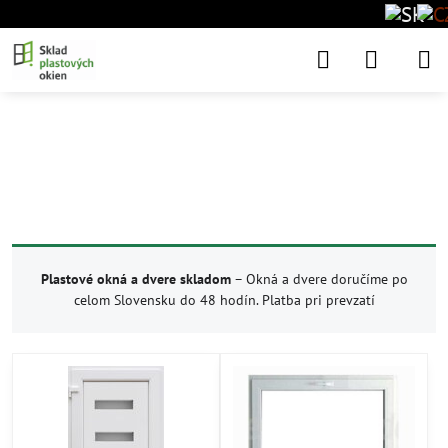
Obnov dom
Nižšie náklady
Výborná tepelná
Ekologické
Tepelný a zvukový
komfort
na energie
izolácia
riešenie
Plastové okná a dvere skladom
– Okná a dvere doručíme po
celom Slovensku do 48 hodín. Platba pri prevzatí