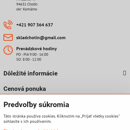
94631 Chotín
okr: Komárno
+421 907 364 637
skladchotin​@gmail​.com
Prevádzkové hodiny
PO - PIA 9:00 - 16:00
SO: 8:00 - 12:00
Dôležité informácie
Cenová ponuka
Predvoľby súkromia
Vyplniť formulár
Táto stránka používa cookies. Kliknutím na „Prijať všetky cookies"
súhlasíte s ich používaním.
©
2026
Copyright
Predvoľby súkromia
Zásady ochrany osobných údajov