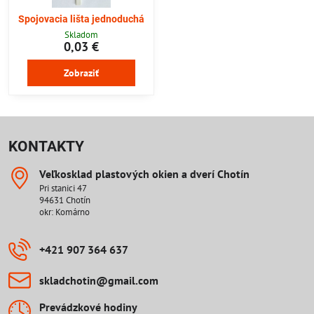
Spojovacia lišta jednoduchá
Skladom
0,03 €
Zobraziť
KONTAKTY
Veľkosklad plastových okien a dverí Chotín
Pri stanici 47
94631 Chotín
okr: Komárno
+421 907 364 637
skladchotin​@gmail​.com
Prevádzkové hodiny