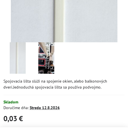
Spojovacia lišta slúži na spojenie okien, alebo balkonových
dverí.Jednoduchá spojovacia lišta sa používa podvojmo.
Skladom
Doručíme dňa:
Streda
12.8.2026
0,03 €