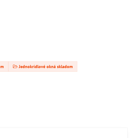
om
Jednokrídlové okná skladom