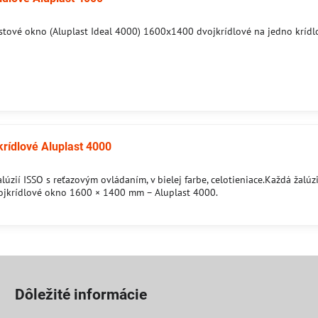
stové okno (Aluplast Ideal 4000) 1600x1400 dvojkrídlové na jedno krídl
rídlové Aluplast 4000
lúzií ISSO s reťazovým ovládaním, v bielej farbe, celotieniace.Každá žalú
ojkrídlové okno 1600 × 1400 mm – Aluplast 4000.
Dôležité informácie