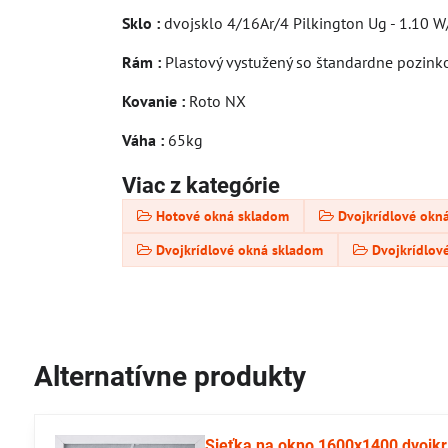
Sklo :
dvojsklo 4/16Ar/4 Pilkington Ug - 1.10 
Rám :
Plastový vystužený so štandardne pozin
Kovanie :
Roto NX
Váha :
65kg
Viac z kategórie
Hotové okná skladom
Dvojkrídlové okn
Dvojkrídlové okná skladom
Dvojkrídlov
Alternatívne produkty
Sieťka na okno 1600x1400 dvojkr