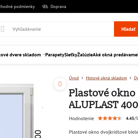
chodné podmienky
Doprava
Hľadať
tové dvere skladom
Parapety
Sieťky
Žalúzie
Aké okná predávame
Úvod
Hotové okná skladom
D
Plastové okno
ALUPLAST 40
Hodnotenie
4.45
/
Plastové okno dvojkrídlové bie