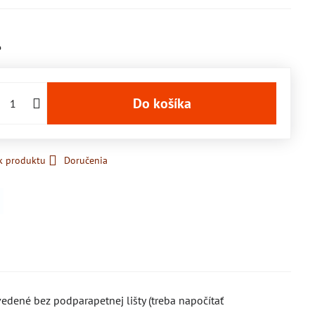
6
Do košíka
k produktu
Doručenia
edené bez podparapetnej lišty (treba napočítať