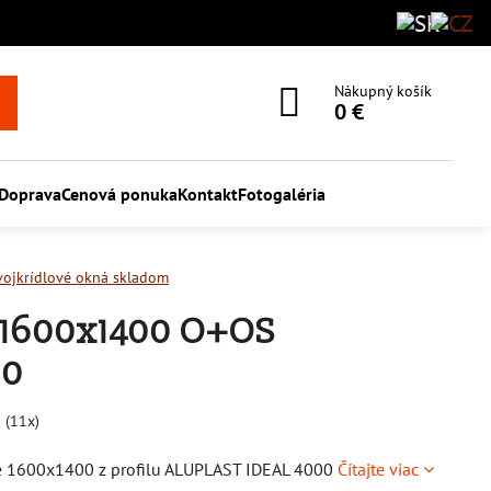
Nákupný košík
0 €
Doprava
Cenová ponuka
Kontakt
Fotogaléria
vojkrídlové okná skladom
 1600x1400 O+OS
00
5
(
11
x)
le 1600x1400 z profilu ALUPLAST IDEAL 4000
Čítajte viac