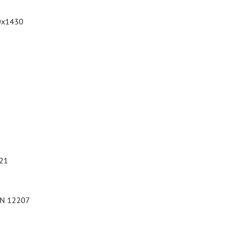
x1430
221
 EN 12207