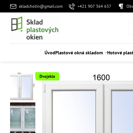
skladchotin@gmail.com
+421 907 364 637
Ob
Úvod
Plastové okná skladom
Hotové plas
Dvojsklo