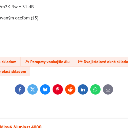
W/m2K Rw = 31 dB
kovaným oceľom (15)
á skladom
Parapety vonkajšie Alu
Dvojkrídlové okná sklad
é okná skladom
Facebook
Twitter
Bluesky
Pinterest
Reddit
LinkedIn
WhatsApp
E-
mail
ídlové Aluplast 4000