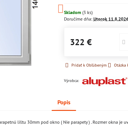
Skladom
(
3
ks)
Doručíme dňa:
Utorok
11.8.202
322 €
Pridať k Obľúbeným
Otázka 
Výrobca:
Popis
rapetnú lištu 30mm pod okno ( Nie parapety ) . Rozmer okna je uv