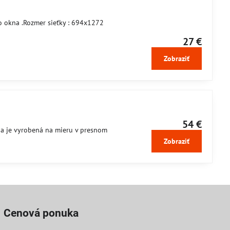
o okna .Rozmer sieťky : 694x1272
27 €
Zobraziť
54 €
zia je vyrobená na mieru v presnom
Zobraziť
Cenová ponuka