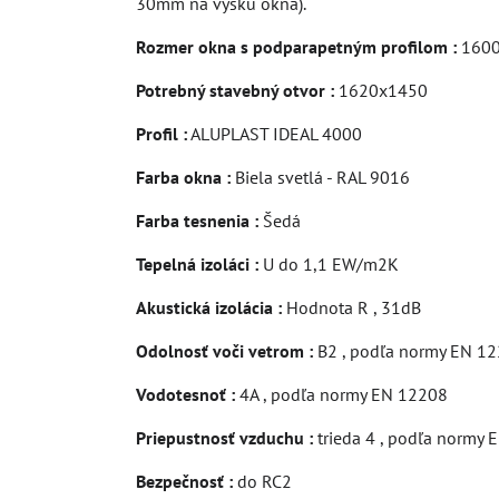
30mm na výšku okna).
Rozmer okna s podparapetným profilom :
1600
Potrebný stavebný otvor :
1620x1450
Profil :
ALUPLAST IDEAL 4000
Farba okna :
Biela svetlá - RAL 9016
Farba tesnenia :
Šedá
Tepelná izoláci :
U do 1,1 EW/m2K
Akustická izolácia :
Hodnota R , 31dB
Odolnosť voči vetrom :
B2 , podľa normy EN 1
Vodotesnoť :
4A , podľa normy EN 12208
Priepustnosť vzduchu :
trieda 4 , podľa normy
Bezpečnosť :
do RC2