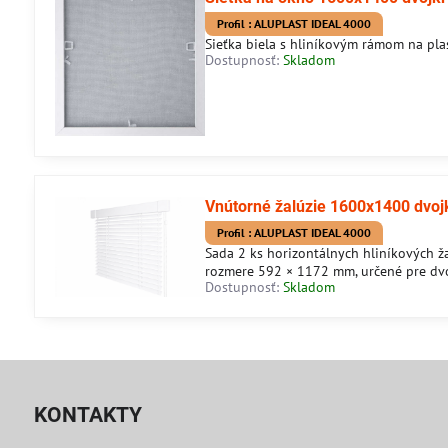
Profil : ALUPLAST IDEAL 4000
Sieťka biela s hliníkovým rámom na pla
Dostupnosť:
Skladom
Vnútorné žalúzie 1600x1400 dvojk
Profil : ALUPLAST IDEAL 4000
Sada 2 ks horizontálnych hliníkových ža
rozmere 592 × 1172 mm, určené pre dv
Dostupnosť:
Skladom
KONTAKTY