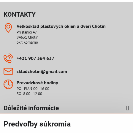
KONTAKTY
Veľkosklad plastových okien a dverí Chotín
Pri stanici 47
94631 Chotín
okr: Komárno
+421 907 364 637
skladchotin​@gmail​.com
Prevádzkové hodiny
PO - PIA 9:00 - 16:00
SO: 8:00 - 12:00
Dôležité informácie
Predvoľby súkromia
Cenová ponuka