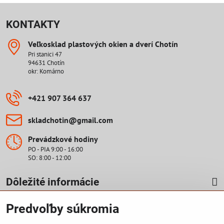
KONTAKTY
Veľkosklad plastových okien a dverí Chotín
Pri stanici 47
94631 Chotín
okr: Komárno
+421 907 364 637
skladchotin​@gmail​.com
Prevádzkové hodiny
PO - PIA 9:00 - 16:00
SO: 8:00 - 12:00
Dôležité informácie
Predvoľby súkromia
Cenová ponuka