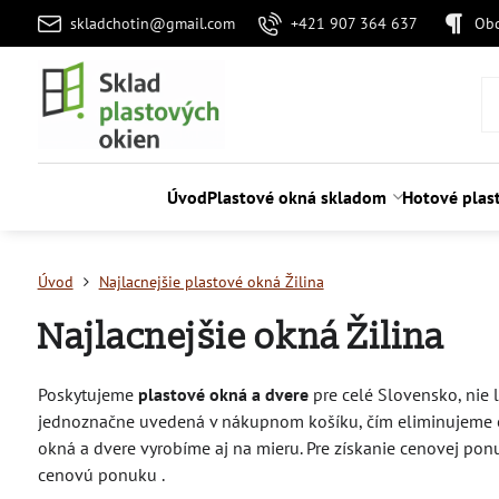
skladchotin@gmail.com
+421 907 364 637
Ob
Úvod
Plastové okná skladom
Hotové plas
Úvod
Najlacnejšie plastové okná Žilina
Najlacnejšie okná Žilina
Poskytujeme
plastové okná a dvere
pre celé Slovensko, nie 
jednoznačne uvedená v nákupnom košíku, čím eliminujeme oba
okná a dvere vyrobíme aj na mieru. Pre získanie cenovej po
cenovú ponuku .