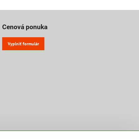
Cenová ponuka
Vyplniť formulár