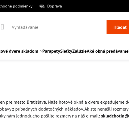
chodné podmienky
Doprava
Hľadať
tové dvere skladom
Parapety
Sieťky
Žalúzie
Aké okná predávame
len pre mesto Bratislava. Naše hotové okná a dvere expedujeme d
vy z prípadných dodatočných nákladov. Ak ste nenašli rozmery o
nuky nám jednoducho pošlite rozmery na náš e-mail:
skladchotin@