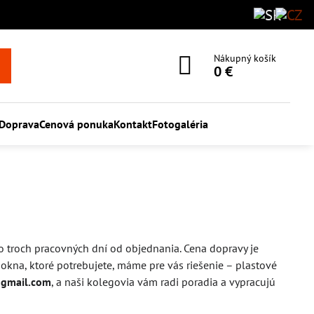
Nákupný košík
0 €
Doprava
Cenová ponuka
Kontakt
Fotogaléria
o troch pracovných dní od objednania. Cena dopravy je
kna, ktoré potrebujete, máme pre vás riešenie – plastové
gmail.com
, a naši kolegovia vám radi poradia a vypracujú