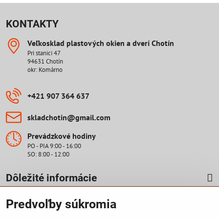
KONTAKTY
Veľkosklad plastových okien a dverí Chotín
Pri stanici 47
94631 Chotín
okr: Komárno
+421 907 364 637
skladchotin​@gmail​.com
Prevádzkové hodiny
PO - PIA 9:00 - 16:00
SO: 8:00 - 12:00
Dôležité informácie
Predvoľby súkromia
Cenová ponuka