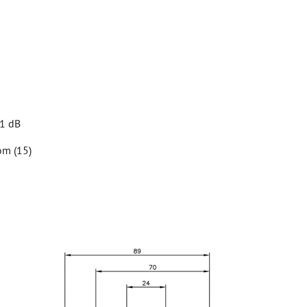
31 dB
om (15)