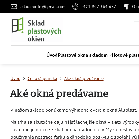
skladchotin@gmail.com
+421 907 364 637
Ob
Úvod
Plastové okná skladom
Hotové plas
Úvod
Cenová ponuka
Aké okná predávame
Aké okná predávame
V našom sklade ponúkame výhradne dvere a okná Aluplast.
Na trhu sa skutočne dajú nájsť lacnejšie okná – tieto výrobk
často nie je možné získať ani náhradné diely. My sa nestaviam
používania nestráca farbu a dlhodobo poskytuje spoľahlivú k