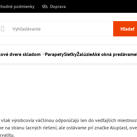
chodné podmienky
Doprava
Hľadať
tové dvere skladom
Parapety
Sieťky
Žalúzie
Aké okná predávame
y však výrobcovia väčšinou odporúčajú len do vedľajších miestností
e na stranu lacných riešení, ale ostávame pri značke Aluplast, ove
valitu.