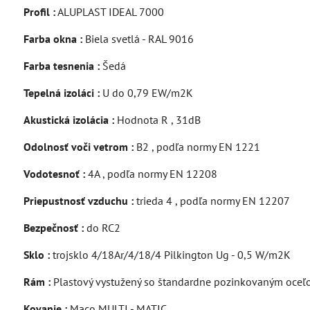
Profil :
ALUPLAST IDEAL 7000
Farba okna :
Biela svetlá - RAL 9016
Farba tesnenia :
Šedá
Tepelná izoláci :
U do 0,79 EW/m2K
Akustická izolácia :
Hodnota R , 31dB
Odolnosť voči vetrom :
B2 , podľa normy EN 1221
Vodotesnoť :
4A , podľa normy EN 12208
Priepustnosť vzduchu :
trieda 4 , podľa normy EN 12207
Bezpečnosť :
do RC2
Sklo :
trojsklo 4/18Ar/4/18/4 Pilkington Ug - 0,5 W/m2K
Rám :
Plastový vystužený so štandardne pozinkovaným oceľ
Kovanie :
Maco MULTI - MATIC