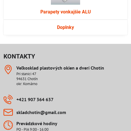
Parapety vonkajšie ALU
Doplnky
KONTAKTY
Veľkosklad plastových okien a dverí Chotín
Pri stanici 47
94631 Chotín
okr: Komárno
+421 907 364 637
skladchotin​@gmail​.com
Prevádzkové hodiny
PO - PIA 9:00 - 16:00