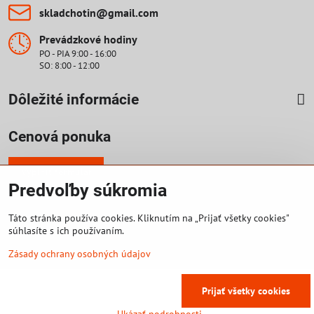
skladchotin​@gmail​.com
Prevádzkové hodiny
PO - PIA 9:00 - 16:00
SO: 8:00 - 12:00
Dôležité informácie
Cenová ponuka
Vyplniť formulár
Predvoľby súkromia
Táto stránka používa cookies. Kliknutím na „Prijať všetky cookies"
©
2026
Copyright
súhlasíte s ich používaním.
Predvoľby súkromia
Zásady ochrany osobných údajov
Vytvorené pomocou:
BiznisWeb.sk
Zásady ochrany osobných údajov
Prijať všetky cookies