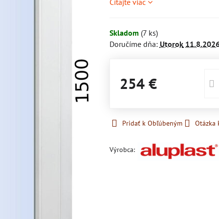
Čítajte viac
Skladom
(
7
ks)
Doručíme dňa:
Utorok
11.8.202
254 €
Pridať k Obľúbeným
Otázka 
Výrobca: