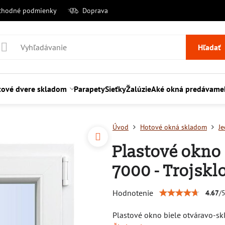
chodné podmienky
Doprava
Hľadať
tové dvere skladom
Parapety
Sieťky
Žalúzie
Aké okná predávame
Úvod
Hotové okná skladom
J
Plastové okn
7000 - Trojskl
Hodnotenie
4.67
/
Plastové okno biele otváravo-s