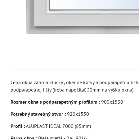
Cena okna zahŕňa kľučky , okenné kotvy a podparapetnú lišt
podparapetnej lišty (treba napočítať 30mm na výšku okna).
Rozmer okna s podparapetným profilom :
900x1530
Potrebný stavebný otvor :
920x1550
Profil :
ALUPLAST IDEAL 7000 (85mm)
Farba okna :
Biela svetlá - RAL 9016