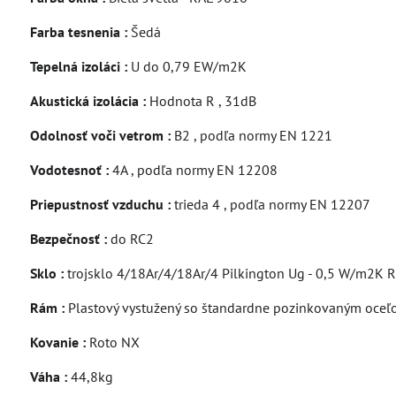
Farba tesnenia :
Šedá
Tepelná izoláci :
U do 0,79 EW/m2K
Akustická izolácia :
Hodnota R , 31dB
Odolnosť voči vetrom :
B2 , podľa normy EN 1221
Vodotesnoť :
4A , podľa normy EN 12208
Priepustnosť vzduchu :
trieda 4 , podľa normy EN 12207
Bezpečnosť :
do RC2
Sklo :
trojsklo 4/18Ar/4/18Ar/4 Pilkington Ug - 0,5 W/m2K 
Rám :
Plastový vystužený so štandardne pozinkovaným oceľ
Kovanie :
Roto NX
Váha :
44,8kg