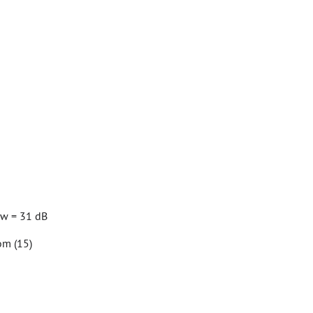
Rw = 31 dB
om (15)