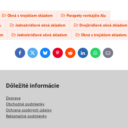
Okná s trojsklom skladom
Parapety vonkajšie Alu
.
Jednokrídlové okná skladom
Dvojkrídlové okná skladom
om
Jednokrídlové okná skladom
Okná s trojsklom skladom.
Facebook
Twitter
Bluesky
Pinterest
Reddit
LinkedIn
WhatsApp
E-
mail
Dôležité informácie
Doprava
Obchodné podmienky
Ochrana osobných údajov
Reklamačné podmienky