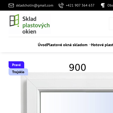
skladchotin@gmail.com
+421 907 364 637
Ob
Úvod
Plastové okná skladom
Hotové plas
Pravé
Trojsklo