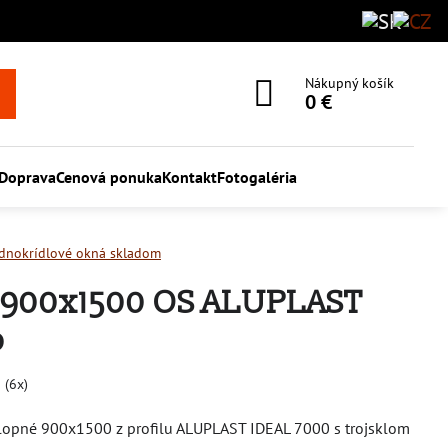
Nákupný košík
0 €
Doprava
Cenová ponuka
Kontakt
Fotogaléria
ednokrídlové okná skladom
o 900x1500 OS ALUPLAST
o
5
(
6
x)
klopné 900x1500 z profilu ALUPLAST IDEAL 7000 s trojsklom