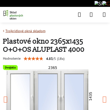
Trojkrídlové okná skladom
Plastové okno 2365x1435
O+O+OS ALUPLAST 4000
Hodnotenie
4.83
/
5
(
18
x)
Dvojsklo