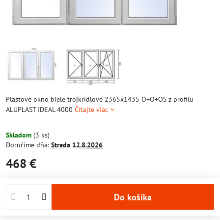
Plastové okno biele trojkrídlové 2365x1435 O+O+OS z profilu
ALUPLAST IDEAL 4000
Čítajte viac
Skladom
(
3
ks)
Doručíme dňa:
Streda
12.8.2026
468 €
Do košíka