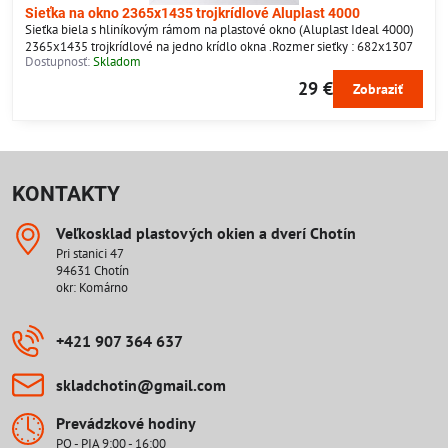
Sieťka na okno 2365x1435 trojkrídlové Aluplast 4000
Sieťka biela s hliníkovým rámom na plastové okno (Aluplast Ideal 4000)
2365x1435 trojkrídlové na jedno krídlo okna .Rozmer sieťky : 682x1307
Dostupnosť:
Skladom
29 €
Zobraziť
KONTAKTY
Veľkosklad plastových okien a dverí Chotín
Pri stanici 47
94631 Chotín
okr: Komárno
+421 907 364 637
skladchotin​@gmail​.com
Prevádzkové hodiny
PO - PIA 9:00 - 16:00