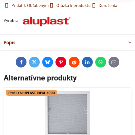
Pridať k Obľúbeným
Otázka k produktu
Doručenia
Výrobca:
Popis
Facebook
Twitter
Bluesky
Pinterest
Reddit
LinkedIn
WhatsApp
E-
mail
Alternatívne produkty
Profil : ALUPLAST IDEAL 4000