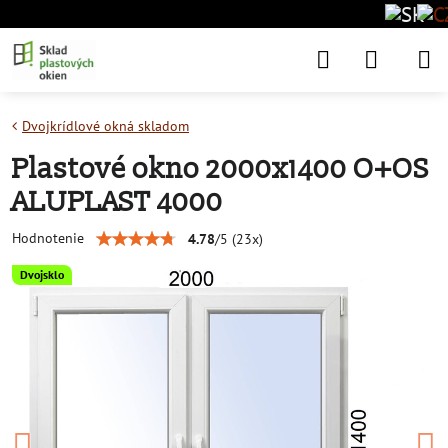
Dvojkrídlové okná skladom
Plastové okno 2000x1400 O+OS
ALUPLAST 4000
Hodnotenie
4.78
/
5
(
23
x)
Dvojsklo