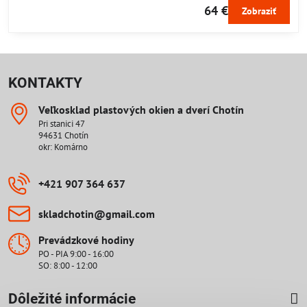
64 €
Zobraziť
KONTAKTY
Veľkosklad plastových okien a dverí Chotín
Pri stanici 47
94631 Chotín
okr: Komárno
+421 907 364 637
skladchotin​@gmail​.com
Prevádzkové hodiny
PO - PIA 9:00 - 16:00
SO: 8:00 - 12:00
Dôležité informácie