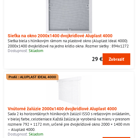
Sieťka na okno 2000x1400 dvojkrídlové Aluplast 4000
Sieťka biela s hliníkovým rámom na plastové okno (Aluplast Ideal 4000)
2000x1400 dvojkrídlové na jedno krídlo okna .Rozmer sieťky : 894x1272
Dostupnosť:
Skladom
29 €
Zobraziť
Profil : ALUPLAST IDEAL 4000
Vnútorné žalúzie 2000x1400 dvojkrídlové Aluplast 4000
Sada 2 ks horizontálnych hliníkových žalúzií ISSO s reťazovým ovládaním,
v bielej farbe, celotieniace.Každá žalúzia je vyrobená na mieru v presnom
rozmere 792 × 1172 mm, určené pre dvojkrídlové okno 2000 × 1400 mm
– Aluplast 4000.
Dostupnosť:
Skladom