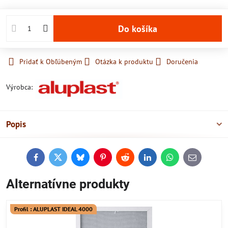
Do košíka
Pridať k Obľúbeným
Otázka k produktu
Doručenia
Výrobca:
Popis
Facebook
Twitter
Bluesky
Pinterest
Reddit
LinkedIn
WhatsApp
E-
mail
Alternatívne produkty
Profil : ALUPLAST IDEAL 4000