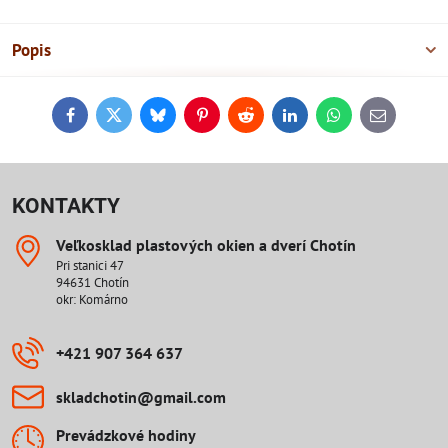
Popis
Facebook
Twitter
Bluesky
Pinterest
Reddit
LinkedIn
WhatsApp
E-
mail
KONTAKTY
Veľkosklad plastových okien a dverí Chotín
Pri stanici 47
94631 Chotín
okr: Komárno
+421 907 364 637
skladchotin​@gmail​.com
Prevádzkové hodiny