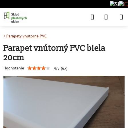
Parapety vnútorné PVC
Parapet vnútorný PVC biela
20cm
Hodnotenie
4
/
5
(
6
x)