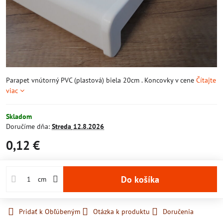
Parapet vnútorný PVC (plastová) biela 20cm . Koncovky v cene
Čítajte
viac
Skladom
Doručíme dňa:
Streda
12.8.2026
0,12 €
Do košíka
cm
Pridať k Obľúbeným
Otázka k produktu
Doručenia