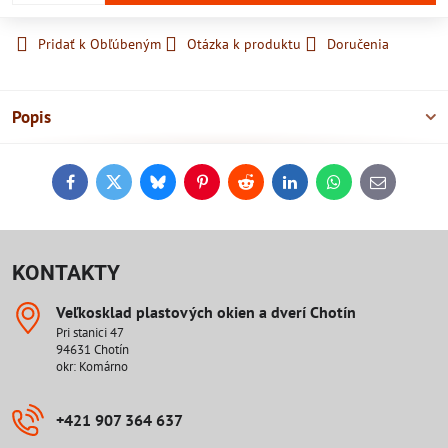
Pridať k Obľúbeným
Otázka k produktu
Doručenia
Popis
Facebook
Twitter
Bluesky
Pinterest
Reddit
LinkedIn
WhatsApp
E-
mail
KONTAKTY
Veľkosklad plastových okien a dverí Chotín
Pri stanici 47
94631 Chotín
okr: Komárno
+421 907 364 637