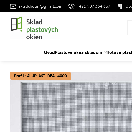
skladchotin@gmail.com
+421 907 364 637
Ob
Úvod
Plastové okná skladom
Hotové plas
Profil : ALUPLAST IDEAL 4000