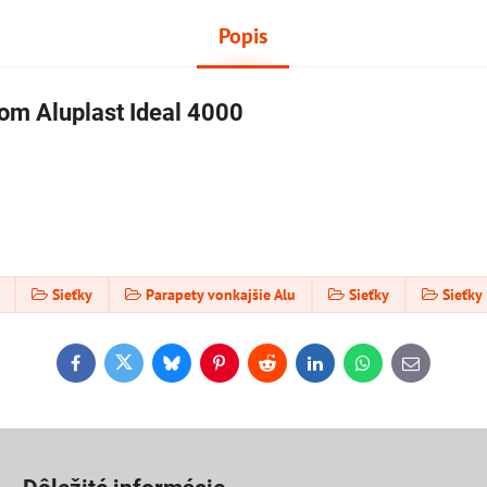
Popis
lom Aluplast Ideal 4000
Sieťky
Parapety vonkajšie Alu
Sieťky
Sieťky
Facebook
Twitter
Bluesky
Pinterest
Reddit
LinkedIn
WhatsApp
E-
mail