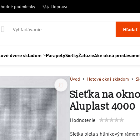
chodné podmienky
Doprava
Hľadať
tové dvere skladom
Parapety
Sieťky
Žalúzie
Aké okná predávame
Úvod
Hotové okná skladom
Si
Sieťka na okno
Aluplast 4000
Hodnotenie
Sieťka biela s hliníkovým rámom