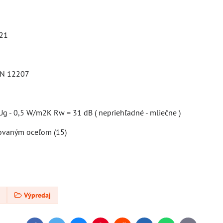
221
 EN 12207
g - 0,5 W/m2K Rw = 31 dB ( nepriehľadné - mliečne )
kovaným oceľom (15)
Výpredaj