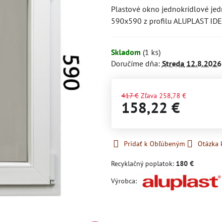
Plastové okno jednokrídlové jedn
590x590 z profilu ALUPLAST ID
Skladom
(
1
ks)
Doručíme dňa:
Streda
12.8.2026
417 €
Zľava
258,78 €
158,22 €
Pridať k Obľúbeným
Otázka 
Recyklačný poplatok:
180 €
Výrobca: