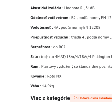
Akustická izolácia :
Hodnota R , 31dB
Odolnosť voči vetrom :
B2 , podľa normy EN 1
Vodotesnoť :
4A , podľa normy EN 12208
Priepustnosť vzduchu :
trieda 4 , podľa normy
Bezpečnosť :
do RC2
Sklo :
trojsklo 4MAT/18Ar/4/18Ar/4 Pilkington U
Rám :
Plastový vystužený so štandardne pozin
Kovanie :
Roto NX
Váha :
14,9kg
Viac z kategórie
Hotové okná skladom