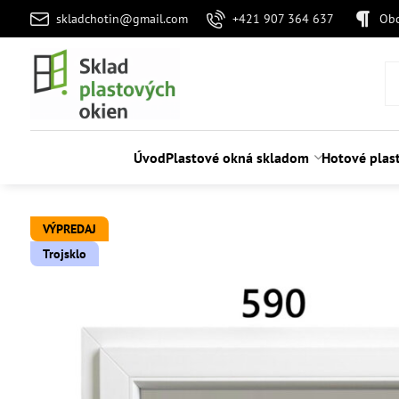
skladchotin@gmail.com
+421 907 364 637
Ob
Úvod
Plastové okná skladom
Hotové plas
VÝPREDAJ
Trojsklo