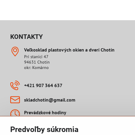
KONTAKTY
Veľkosklad plastových okien a dverí Chotín
Pri stanici 47
94631 Chotín
okr: Komárno
+421 907 364 637
skladchotin​@gmail​.com
Prevádzkové hodiny
PO - PIA 9:00 - 16:00
SO: 8:00 - 12:00
Predvoľby súkromia