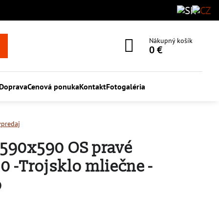
Nákupný košík
0 €
Doprava
Cenová ponuka
Kontakt
Fotogaléria
ýpredaj
 590x590 OS pravé
 -Trojsklo mliečne -
b