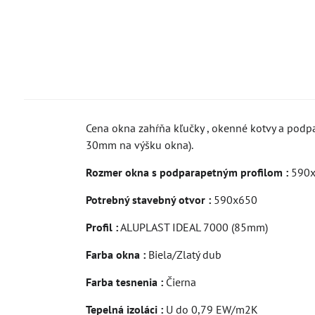
Cena okna zahŕňa kľučky , okenné kotvy a podpa
30mm na výšku okna).
Rozmer okna s podparapetným profilom :
590x
Potrebný stavebný otvor :
590x650
Profil :
ALUPLAST IDEAL 7000 (85mm)
Farba okna :
Biela/Zlatý dub
Farba tesnenia :
Čierna
Tepelná izoláci :
U do 0,79 EW/m2K