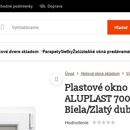
chodné podmienky
Doprava
Hľadať
tové dvere skladom
Parapety
Sieťky
Žalúzie
Aké okná predávame
Úvod
Hotové okná skladom
V
Plastové okno
ALUPLAST 7000
Biela/Zlatý du
Hodnotenie