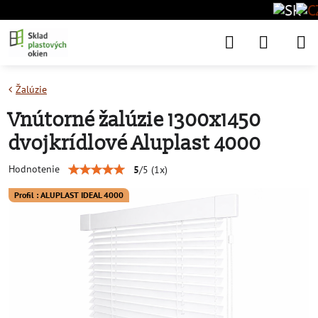
Žalúzie
Vnútorné žalúzie 1300x1450
dvojkrídlové Aluplast 4000
Hodnotenie
5
/
5
(
1
x)
Profil : ALUPLAST IDEAL 4000