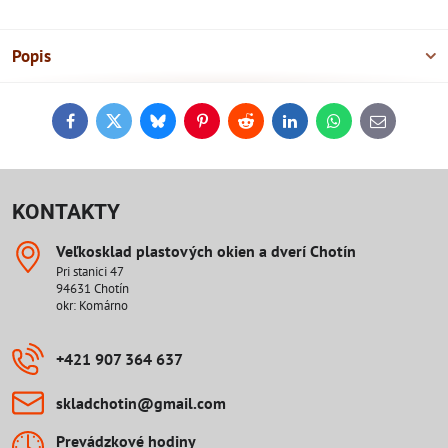
Popis
Facebook
Twitter
Bluesky
Pinterest
Reddit
LinkedIn
WhatsApp
E-
mail
KONTAKTY
Veľkosklad plastových okien a dverí Chotín
Pri stanici 47
94631 Chotín
okr: Komárno
+421 907 364 637
skladchotin​@gmail​.com
Prevádzkové hodiny