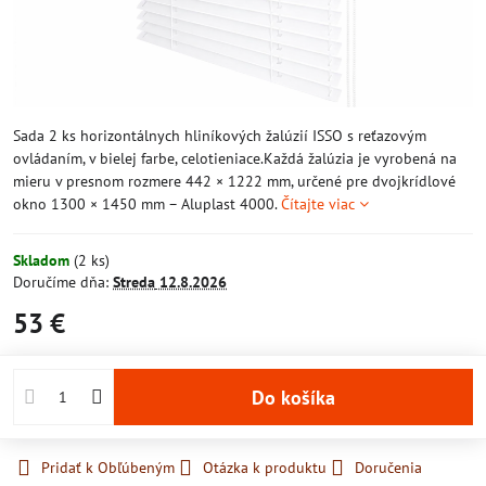
Sada 2 ks horizontálnych hliníkových žalúzií ISSO s reťazovým
ovládaním, v bielej farbe, celotieniace.Každá žalúzia je vyrobená na
mieru v presnom rozmere 442 × 1222 mm, určené pre dvojkrídlové
okno 1300 × 1450 mm – Aluplast 4000.
Čítajte viac
Skladom
(
2
ks)
Doručíme dňa:
Streda
12.8.2026
53 €
Do košíka
Pridať k Obľúbeným
Otázka k produktu
Doručenia