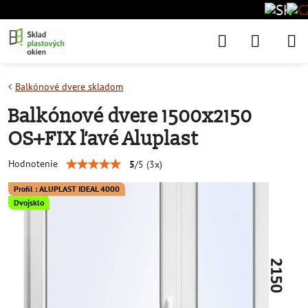
Balkónové dvere skladom
Balkónové dvere 1500x2150
OS+FIX ľavé Aluplast
Hodnotenie
5
/
5
(
3
x)
Profil : ALUPLAST IDEAL 4000
Dvojsklo