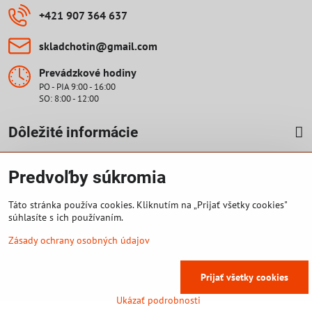
+421 907 364 637
skladchotin​@gmail​.com
Prevádzkové hodiny
PO - PIA 9:00 - 16:00
SO: 8:00 - 12:00
Dôležité informácie
Cenová ponuka
Predvoľby súkromia
Vyplniť formulár
Táto stránka používa cookies. Kliknutím na „Prijať všetky cookies"
súhlasíte s ich používaním.
Zásady ochrany osobných údajov
©
2026
Copyright
Predvoľby súkromia
Zásady ochrany osobných údajov
Prijať všetky cookies
Vytvorené pomocou:
BiznisWeb.sk
Ukázať podrobnosti