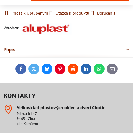
Pridať k Obľúbeným
Otázka k produktu
Doručenia
Výrobca:
Popis
Facebook
Twitter
Bluesky
Pinterest
Reddit
LinkedIn
WhatsApp
E-
mail
KONTAKTY
Veľkosklad plastových okien a dverí Chotín
Pri stanici 47
94631 Chotín
okr: Komárno